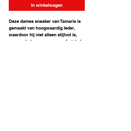
In winkelwagen
Deze dames sneaker van Tamaris is
gemaakt van hoogwaardig leder,
waardoor hij niet alleen stijlvol is,
maar ook duurzaam en comfortabel.
De schoen beschikt over losse zolen,
waardoor het mogelijk is om
steunzolen te dragen voor extra
comfort en ondersteuning. De
subtiele leopard details geven deze
sneaker een trendy en speelse
uitstraling, waardoor hij perfect is
voor een casual en sportieve look.