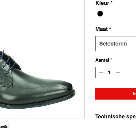
Kleur
*
Maat
*
Selecteren
Aantal
*
I
Technische spec
Breedtemaat: H