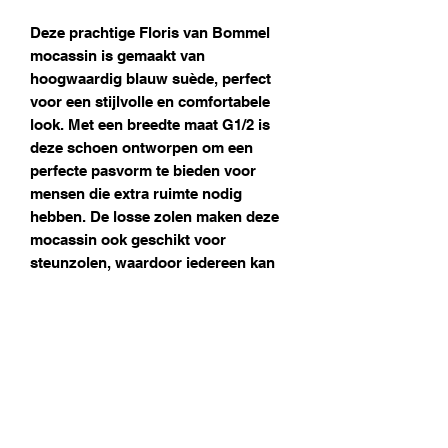
Deze prachtige Floris van Bommel
mocassin is gemaakt van
hoogwaardig blauw suède, perfect
voor een stijlvolle en comfortabele
look. Met een breedte maat G1/2 is
deze schoen ontworpen om een
perfecte pasvorm te bieden voor
mensen die extra ruimte nodig
hebben. De losse zolen maken deze
mocassin ook geschikt voor
steunzolen, waardoor iedereen kan
genieten van het tijdloze design en
het ultieme draagcomfort van Floris
van Bommel. Of je nu een formele
outfit wilt aanvullen of een vleugje
luxe aan je casual stijl wilt
toevoegen, deze schoen past perfect
bij elke gelegenheid.