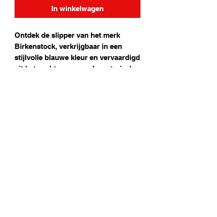
In winkelwagen
Ontdek de slipper van het merk
Birkenstock, verkrijgbaar in een
stijlvolle blauwe kleur en vervaardigd
uit het zachte en soepele materiaal
Birkoflor. Deze comfortabele en
duurzame slipper biedt optimale
ondersteuning en gaat lang mee,
perfect voor dagelijks gebruik. Kies
voor een duurzaam en stijlvol paar
dat zowel uw voeten als het milieu
ten goede komt. Ervaar het verschil
van Birkenstock.