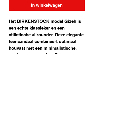
In winkelwagen
Het BIRKENSTOCK model Gizeh is
een echte klassieker en een
stilistische allrounder. Deze elegante
teensandaal combineert optimaal
houvast met een minimalistische,
moderne vormgeving. Deze
uitvoering is voorzien van een
zijdeglanslaagje. Het bovenwerk is
gemaakt van het huidvriendelijke en
slijtvaste synthetische materiaal
Birko-Flor®.
Technische specificaties
Anatomisch gevormd kurk-latex
voetbed